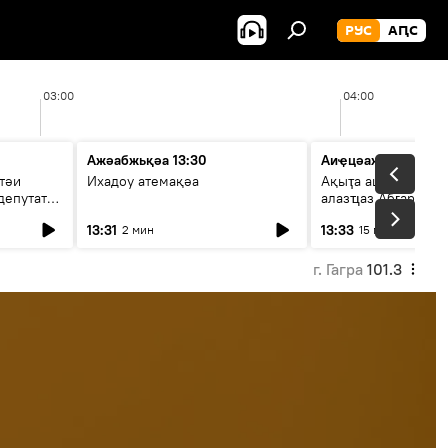
РУС
АԤС
03:00
04:00
Ажәабжьқәа 13:30
Аиҿцәажәара
тәи
Ихадоу атемақәа
Ақыҭа ацхрааразы 
депутат
алазҵаз Абӷархықә
адепутат ицәажәар
13:31
13:33
2 мин
15 мин
г. Гагра
101.3