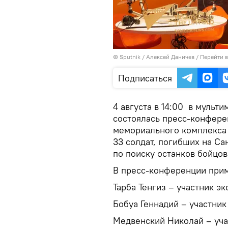
© Sputnik / Алексей Даничев
/
Перейти 
Подписаться
4 августа в 14:00 в мульт
состоялась пресс-конфере
мемориального комплекса 
33 солдат, погибших на С
по поиску останков бойцов
В пресс-конференции прим
Тарба Тенгиз – участник э
Бобуа Геннадий – участник
Медвенский Николай – уча