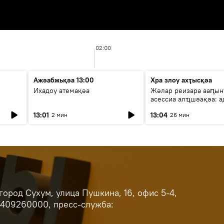
02:00
Ажәабжьқәа 13:00
Хра злоу ахҭысқәа
Ихадоу атемақәа
Жәлар реизара ааԥын
асессиа алҵшәақәа: а
ицәажәара
13:01
13:04
2 мин
26 мин
ород Сухум, улица Пушкина, 16, офис 5-4,
9409260000, пресс-служба: