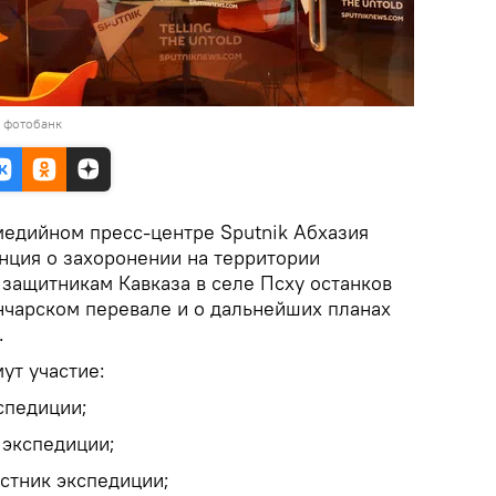
в фотобанк
имедийном пресс-центре Sputnik Абхазия
нция о захоронении на территории
защитникам Кавказа в селе Псху останков
анчарском перевале и о дальнейших планах
.
ут участие:
кспедиции;
 экспедиции;
стник экспедиции;