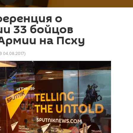
ференция о
и 33 бойцов
Армии на Псху
3 04.08.2017
)