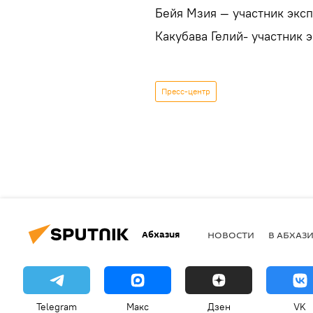
Бейя Мзия — участник экс
Какубава Гелий- участник 
Пресс-центр
Абхазия
НОВОСТИ
В АБХАЗ
Telegram
Макс
Дзен
VK