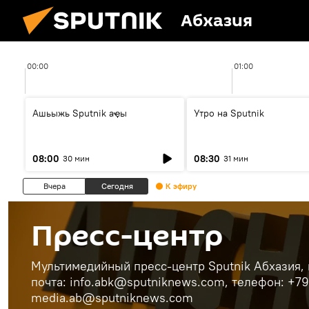
Абхазия
00:00
01:00
Ашьыжь Sputnik аҿы
Утро на Sputnik
08:00
08:30
30 мин
31 мин
Вчера
Сегодня
К эфиру
Пресс-центр
Мультимедийный пресс-центр Sputnik Абхазия, г
почта: info.abk@sputniknews.com, телефон: +7
media.ab@sputniknews.com