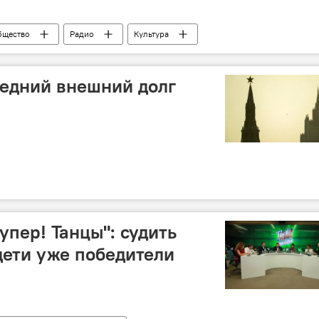
бщество
Радио
Культура
ледний внешний долг
упер! Танцы": судить
 дети уже победители