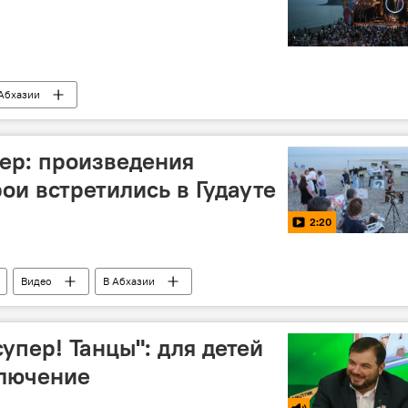
Абхазии
ер: произведения
рои встретились в Гудауте
2:20
Видео
В Абхазии
упер! Танцы": для детей
ключение