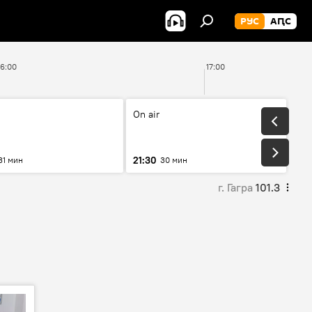
РУС
АԤС
16:00
17:00
On air
21:30
31 мин
30 мин
г. Гагра
101.3