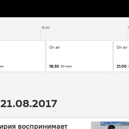
15:00
On air
On air
18:30
21:00
мин
30 мин
21.08.2017
Сирия воспринимает