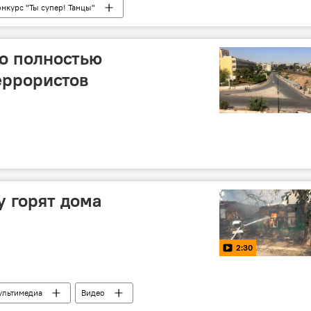
нкурс "Ты супер! Танцы"
о полностью
еррористов
у горят дома
2:30
ультимедиа
Видео