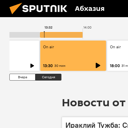
Абхазия
3:00
13:32
14:00
On air
On air
13:30
18:00
30 мин
31 
Вчера
Сегодня
Новости от 
Ираклий Тужба: 