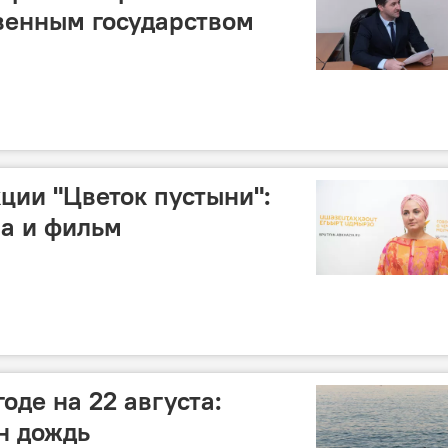
венным государством
кции "Цветок пустыни":
а и фильм
оде на 22 августа:
н дождь