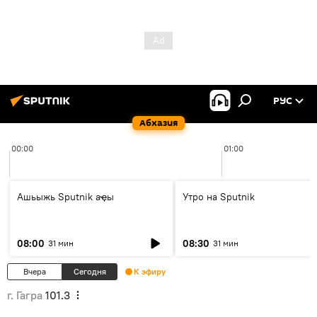
РУС
Абхазия
00:00
01:00
Ашьыжь Sputnik аҿы
Утро на Sputnik
08:00
08:30
31 мин
31 мин
Вчера
Сегодня
К эфиру
г. Гагра
101.3