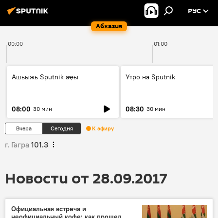
РУС
Абхазия
00:00
01:00
Ашьыжь Sputnik аҿы
Утро на Sputnik
08:00
08:30
30 мин
30 мин
Вчера
Сегодня
К эфиру
г. Гагра
101.3
Новости от 28.09.2017
Официальная встреча и
неофициальный кофе: как прошел