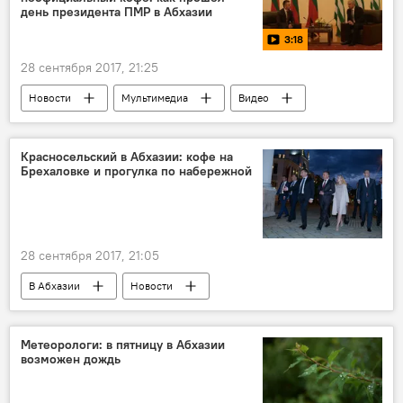
день президента ПМР в Абхазии
3:18
28 сентября 2017, 21:25
Новости
Мультимедиа
Видео
В Абхазии
24-ая годовщина Дня Победы
Визит президента ПМР в Абхазию на празднование Дня Победы
Красносельский в Абхазии: кофе на
Брехаловке и прогулка по набережной
28 сентября 2017, 21:05
В Абхазии
Новости
Визит президента ПМР в Абхазию на празднование Дня Победы
Метеорологи: в пятницу в Абхазии
возможен дождь