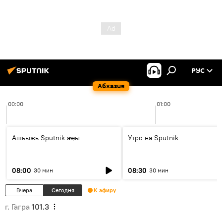
РУС
Абхазия
00:00
01:00
Ашьыжь Sputnik аҿы
Утро на Sputnik
08:00
08:30
30 мин
30 мин
Вчера
Сегодня
К эфиру
г. Гагра
101.3