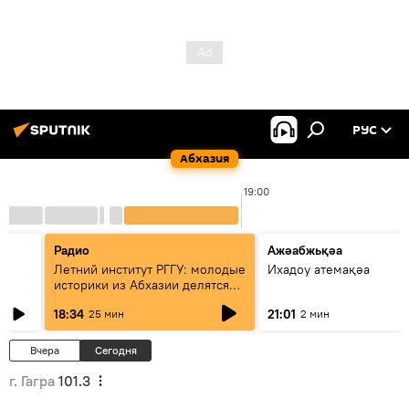
РУС
Абхазия
19:00
Радио
Ажәабжьқәа
Летний институт РГГУ: молодые
Ихадоу атемақәа
историки из Абхазии делятся
итогами проекта
18:34
21:01
25 мин
2 мин
Вчера
Сегодня
г. Гагра
101.3