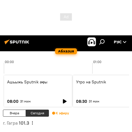
РУС
Абхазия
00:00
01:00
Ашьыжь Sputnik аҿы
Утро на Sputnik
08:00
08:30
31 мин
31 мин
Вчера
Сегодня
К эфиру
г. Гагра
101.3