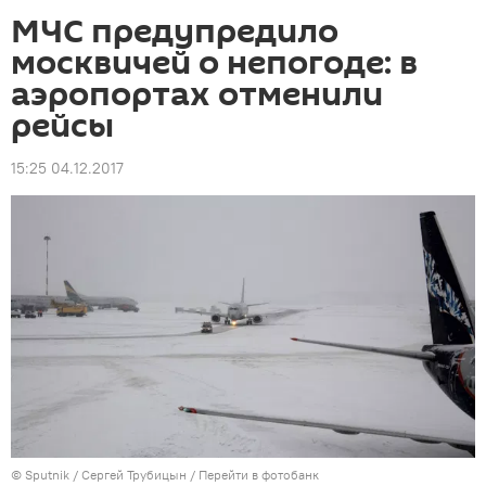
МЧС предупредило
москвичей о непогоде: в
аэропортах отменили
рейсы
15:25 04.12.2017
© Sputnik / Сергей Трубицын
/
Перейти в фотобанк