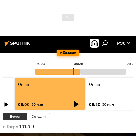
РУС
Абхазия
08:00
08:25
09:00
On air
On air
08:00
08:30
30 мин
30 мин
Вчера
Сегодня
г. Гагра
101.3