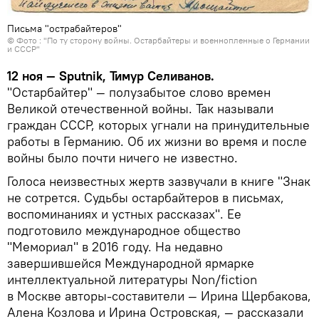
Письма "острабайтеров"
© Фото : "По ту сторону войны. Остарбайтеры и военнопленные о Германии
и СССР"
12 ноя — Sputnik, Тимур Селиванов.
"Остарбайтер" — полузабытое слово времен
Великой отечественной войны. Так называли
граждан СССР, которых угнали на принудительные
работы в Германию. Об их жизни во время и после
войны было почти ничего не известно.
Голоса неизвестных жертв зазвучали в книге "Знак
не сотрется. Судьбы остарбайтеров в письмах,
воспоминаниях и устных рассказах". Ее
подготовило международное общество
"Мемориал" в 2016 году. На недавно
завершившейся Международной ярмарке
интеллектуальной литературы Non/fiction
в Москве авторы-составители — Ирина Щербакова,
Алена Козлова и Ирина Островская, — рассказали