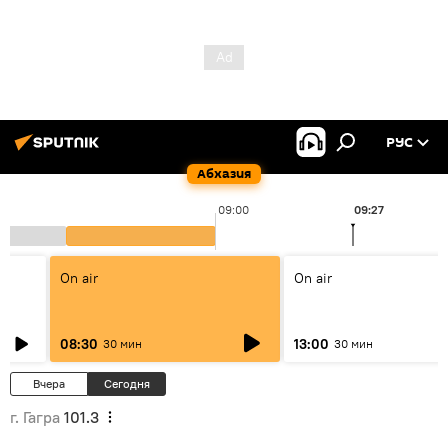
РУС
Абхазия
09:00
09:27
On air
On air
08:30
13:00
30 мин
30 мин
Вчера
Сегодня
г. Гагра
101.3