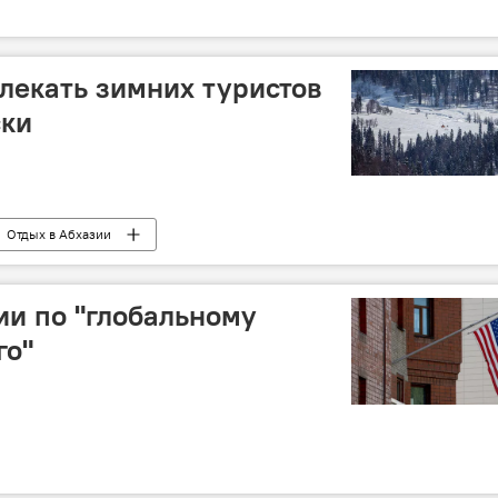
влекать зимних туристов
ски
Отдых в Абхазии
и по "глобальному
го"