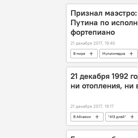
Признал маэстро:
Путина по исполн
фортепиано
21 декабря 2017, 19:40
В мире
Мультимедиа
21 декабря 1992 го
ни отопления, ни
21 декабря 2017, 19:17
В Абхазии
"413 дней"