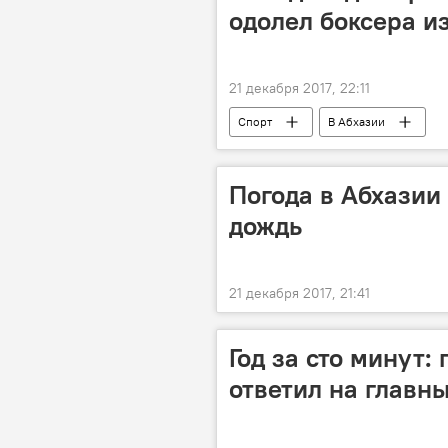
одолел боксера и
21 декабря 2017, 22:11
Спорт
В Абхазии
Погода в Абхазии
дождь
21 декабря 2017, 21:41
Год за сто минут:
ответил на главн