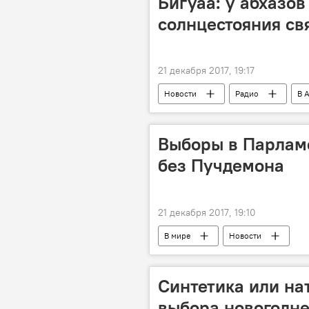
Бигуаа: у абхазов
солнцестояния св
21 декабря 2017, 19:17
Новости
Радио
В 
Выборы в Парлам
без Пучдемона
21 декабря 2017, 19:10
В мире
Новости
Синтетика или на
выбора новогодне