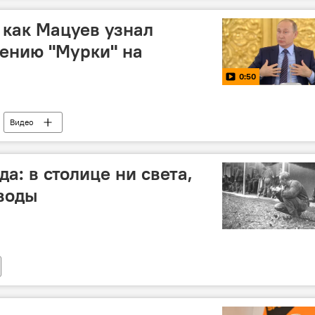
 как Мацуев узнал
ению "Мурки" на
0:50
Видео
да: в столице ни света,
 воды