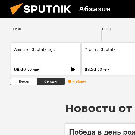
Абхазия
00:00
01:00
Ашьыжь Sputnik аҿы
Утро на Sputnik
08:00
08:30
30 мин
30 мин
Вчера
Сегодня
К эфиру
Новости от 
Победа в день ро