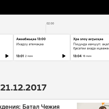
02:00
Ажәабжьқәа 13:00
Хра злоу ахҭысқәа
Ихадоу атемақәа
Пицунда иамшуп: ақа
ԥасатәи ахада ицәажә
13:01
13:04
2 мин
16 мин
21.12.2017
ждения: Батал Чежия