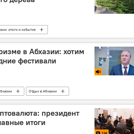
зии: итоги и события
ризме в Абхазии: хотим
дние фестивали
Абхазии
Отдых в Абхазии
иптовалюта: президент
лавные итоги
1:14