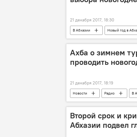
21 декабря 2017, 18:30
В Абхазии
Новый год в Абха
Ахба о зимнем ту
проводить нового
21 декабря 2017, 18:19
Новости
Радио
В 
Второй срок и кр
Абхазии подвел г