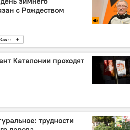
 день зимнего
язан с Рождеством
Абхазии
ент Каталонии проходят
туральное: трудности
го дерева