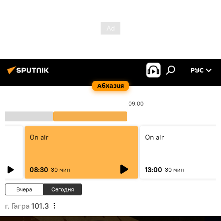
РУС
Абхазия
09:00
On air
On air
08:30
13:00
30 мин
30 мин
Вчера
Сегодня
г. Гагра
101.3