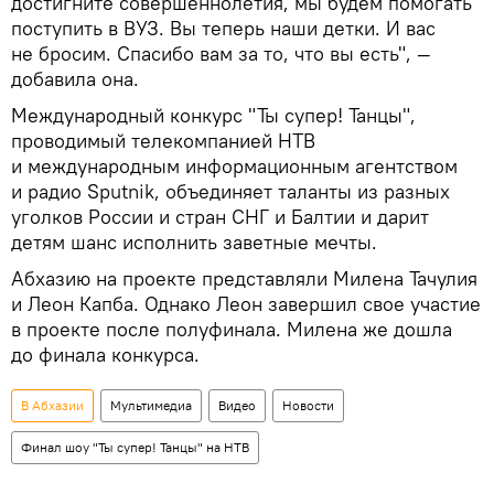
достигните совершеннолетия, мы будем помогать
поступить в ВУЗ. Вы теперь наши детки. И вас
не бросим. Спасибо вам за то, что вы есть", —
добавила она.
Международный конкурс "Ты супер! Танцы",
проводимый телекомпанией НТВ
и международным информационным агентством
и радио Sputnik, объединяет таланты из разных
уголков России и стран СНГ и Балтии и дарит
детям шанс исполнить заветные мечты.
Абхазию на проекте представляли Милена Тачулия
и Леон Капба. Однако Леон завершил свое участие
в проекте после полуфинала. Милена же дошла
до финала конкурса.
В Абхазии
Мультимедиа
Видео
Новости
Финал шоу "Ты супер! Танцы" на НТВ