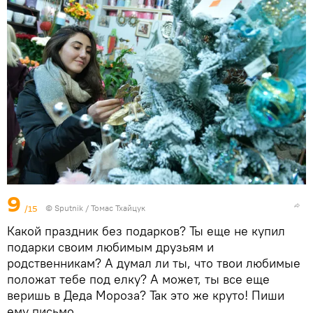
9
/15
© Sputnik / Томас Тхайцук
Какой праздник без подарков? Ты еще не купил
подарки своим любимым друзьям и
родственникам? А думал ли ты, что твои любимые
положат тебе под елку? А может, ты все еще
веришь в Деда Мороза? Так это же круто! Пиши
ему письмо.