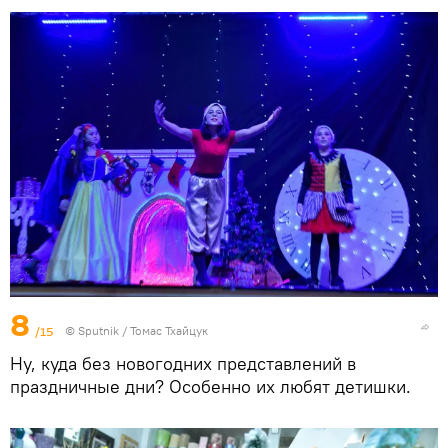
8
/15
© Sputnik / Томас Тхайцук
Ну, куда без новогодних представлений в
праздничные дни? Особенно их любят детишки.