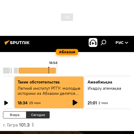
РУС
Абхазия
18:54
Такие обстоятельства
Ажәабжьқәа
Летний институт РГГУ: молодые
Ихадоу атемақәа
историки из Абхазии делятся
итогами проекта
18:34
21:01
25 мин
2 мин
Вчера
Сегодня
г. Гагра
101.3