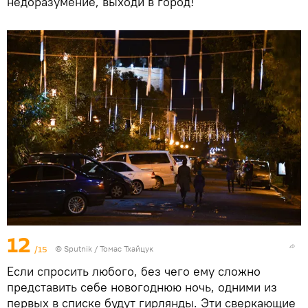
недоразумение, выходи в город!
12
/15
© Sputnik / Томас Тхайцук
Если спросить любого, без чего ему сложно
представить себе новогоднюю ночь, одними из
первых в списке будут гирлянды. Эти сверкающие