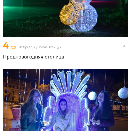
4
/15
© Sputnik / Томас Тхайцук
Предновогодняя столица