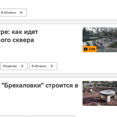
В Абхазии
ре: как идет
вого сквера
2:36
Общество
В Абхазии
 "Брехаловки" строится в