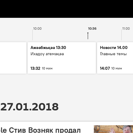
10:00
10:36
11:00
Ажәабжьқәа 13:30
Новости 14.00
Ихадоу атемақәа
Главные темы
13:32
14:07
10 мин
10 мин
27.01.2018
le Стив Возняк продал