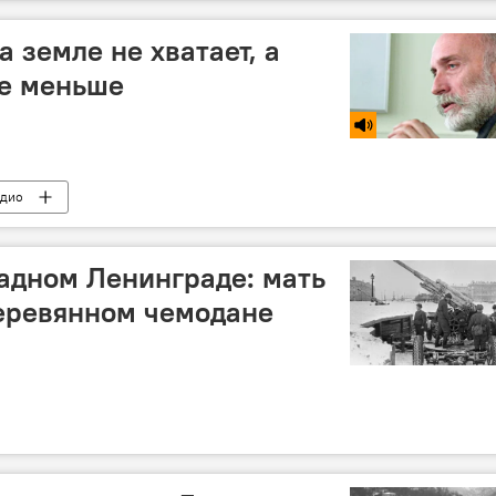
 земле не хватает, а
ще меньше
адио
адном Ленинграде: мать
деревянном чемодане