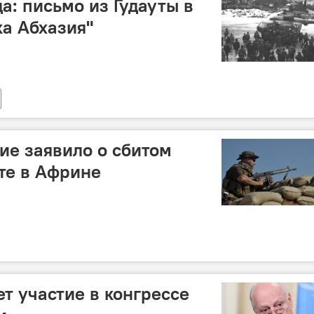
да: письмо из Гудауты в
ка Абхазия"
ие заявило о сбитом
те в Африне
т участие в конгрессе