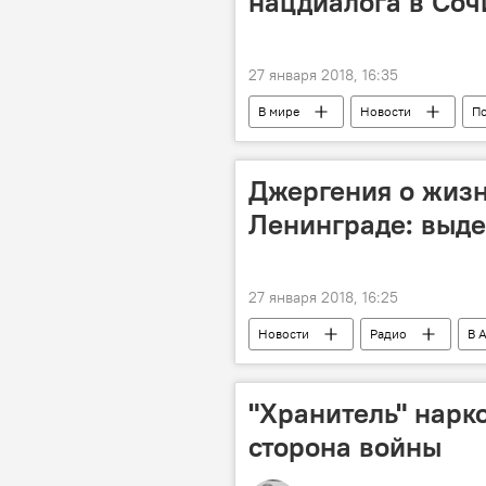
нацдиалога в Соч
27 января 2018, 16:35
В мире
Новости
П
Джергения о жизн
Ленинграде: выд
27 января 2018, 16:25
Новости
Радио
В 
"Хранитель" нарко
сторона войны