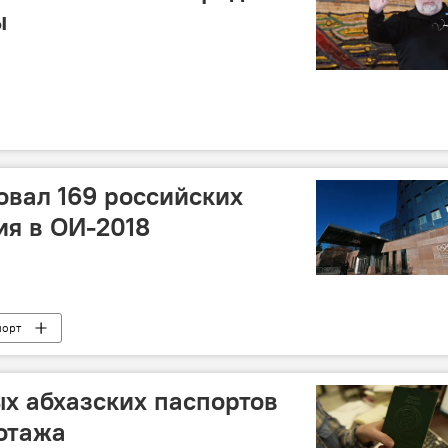
ы
вал 169 российских
ия в ОИ-2018
порт
и на Олимпиаду в Пхенчхане: что дальше
х абхазских паспортов
отажа