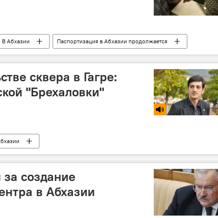
В Абхазии
Паспортизация в Абхазии продолжается
стве сквера в Гагре:
ской "Брехаловки"
Абхазии
 за создание
ентра в Абхазии