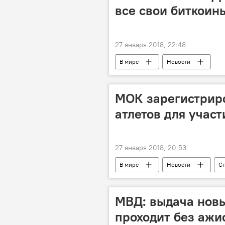
все свои биткоин
27 января 2018, 22:48
В мире
Новости
МОК зарегистриро
атлетов для участ
27 января 2018, 20:53
В мире
Новости
С
Российских спортсменов не допустил
МВД: выдача новы
проходит без ажи