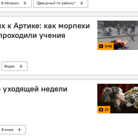
В Абхазии
"Дежурный по району"
х к Артике: как морпехи
проходили учения
0:45
Видео
 уходящей недели
27
В мире