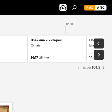
РУС
АԤС
12:00
Взаимный интерес
Новости 14.3
On air
Главные темы
14:17
14:33
25 мин
10 мин
г. Гагра
101.3