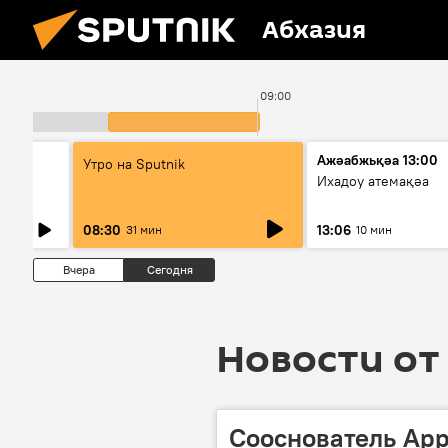
Абхазия
09:00
Ажәабжьқәа 13:00
Утро на Sputnik
Ихадоу атемақәа
08:30
13:06
31 мин
10 мин
Вчера
Сегодня
Новости от 
Сооснователь App