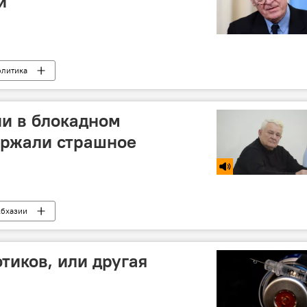
и
олитика
и в блокадном
ержали страшное
Абхазии
тиков, или другая