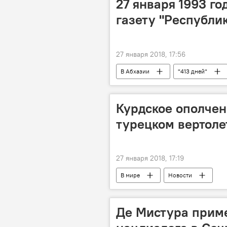
27 января 1993 го
газету "Республи
27 января 2018, 17:56
В Абхазии
"413 дней"
Курдское ополчен
турецком вертоле
27 января 2018, 17:19
В мире
Новости
Де Мистура приме