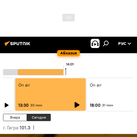
РУС
Абхазия
14:01
On air
On air
13:30
18:00
30 мин
31 мин
Вчера
Сегодня
г. Гагра
101.3