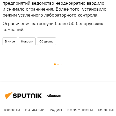
предприятий ведомство неоднократно вводило
и снимало ограничения. Более того, установило
режим усиленного лабораторного контроля.
Ограничения затронули более 50 белорусских
компаний.
В мире
Новости
Общество
Абхазия
НОВОСТИ
В АБХАЗИИ
РАДИО
КОЛУМНИСТЫ
МУЛЬТИМ