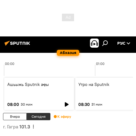
РУС
Абхазия
00:00
01:00
Ашьыжь Sputnik аҿы
Утро на Sputnik
08:00
08:30
30 мин
31 мин
Вчера
Сегодня
К эфиру
г. Гагра
101.3