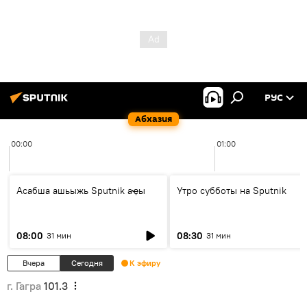
РУС
Абхазия
00:00
01:00
Асабша ашьыжь Sputnik аҿы
Утро субботы на Sputnik
08:00
08:30
31 мин
31 мин
Вчера
Сегодня
К эфиру
г. Гагра
101.3