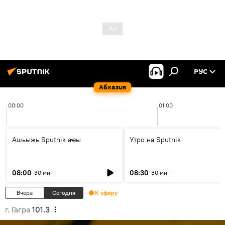
РУС
Абхазия
00:00
01:00
Ашьыжь Sputnik аҿы
Утро на Sputnik
08:00
08:30
30 мин
30 мин
Вчера
Сегодня
К эфиру
г. Гагра
101.3