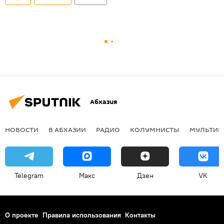
Абхазия
НОВОСТИ
В АБХАЗИИ
РАДИО
КОЛУМНИСТЫ
МУЛЬТИМ
Telegram
Макс
Дзен
VK
О проекте
Правила использования
Контакты