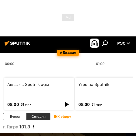
РУС
Абхазия
00:00
01:00
Ашьыжь Sputnik аҿы
Утро на Sputnik
08:00
08:30
31 мин
31 мин
Вчера
Сегодня
К эфиру
г. Гагра
101.3