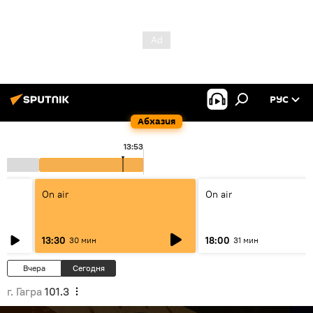
РУС
Абхазия
13:53
On air
On air
13:30
18:00
30 мин
31 мин
Вчера
Сегодня
г. Гагра
101.3