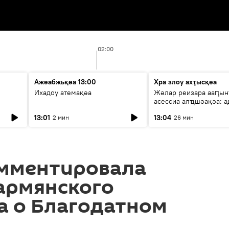
02:00
Ажәабжьқәа 13:00
Хра злоу ахҭысқәа
Ихадоу атемақәа
Жәлар реизара ааԥын
асессиа алҵшәақәа: а
ицәажәара
13:01
13:04
2 мин
26 мин
мментировала
армянского
а о Благодатном