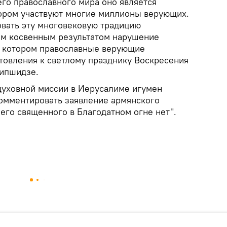
его православного мира оно является
ором участвуют многие миллионы верующих.
вать эту многовековую традицию
им косвенным результатом нарушение
в котором православные верующие
товления к светлому празднику Воскресения
Кипшидзе.
духовной миссии в Иерусалиме игумен
комментировать заявление армянского
чего священного в Благодатном огне нет".