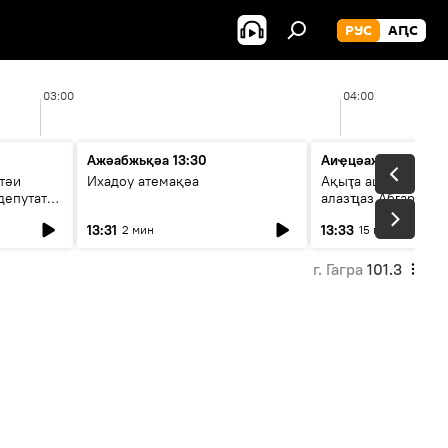
РУС
АԤС
03:00
04:00
Ажәабжьқәа 13:30
Аиҿцәажәара
тәи
Ихадоу атемақәа
Ақыҭа ацхрааразы 
депутат
алазҵаз Абӷархықә
адепутат ицәажәар
13:31
13:33
2 мин
15 мин
г. Гагра
101.3