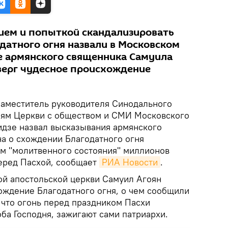
ием и попыткой скандализировать
датного огня назвали в Московском
е армянского священника Самуила
верг чудесное происхождение
Заместитель руководителя Синодального
иям Церкви с обществом и СМИ Московского
идзе назвал высказывания армянского
а о схождении Благодатного огня
 "молитвенного состояния" миллионов
еред Пасхой, сообщает
РИА Новости
.
й апостольской церкви Самуил Агоян
ождение Благодатного огня, о чем сообщили
 что огонь перед праздником Пасхи
ба Господня, зажигают сами патриархи.