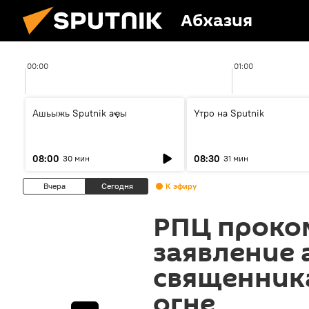
Абхазия
00:00
01:00
Ашьыжь Sputnik аҿы
Утро на Sputnik
08:00
08:30
30 мин
31 мин
Вчера
Сегодня
К эфиру
РПЦ проко
заявление 
священник
огне