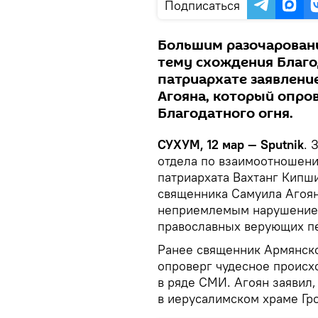
Подписаться
Большим разочарован
тему схождения Благо
патриархате заявлени
Агояна, который опро
Благодатного огня.
СУХУМ, 12 мар — Sputnik
. 
отдела по взаимоотношен
патриархата Вахтанг Кипш
священника Самуила Агоян
неприемлемым нарушением
православных верующих п
Ранее священник Армянско
опроверг чудесное происх
в ряде СМИ. Агоян заявил,
в иерусалимском храме Гро