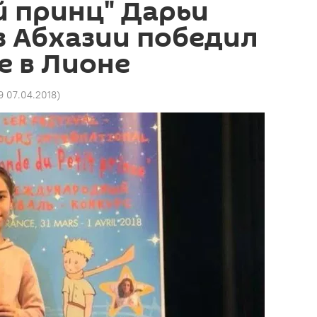
й принц" Дарьи
з Абхазии победил
е в Лионе
9 07.04.2018
)