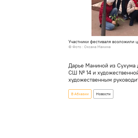
Участники фестиваля возложили ц
© Фото : Оксана Манина
Дарье Маниной из Сухума д
СШ № 14 и художественной
художественным руководи
В Абхазии
Новости