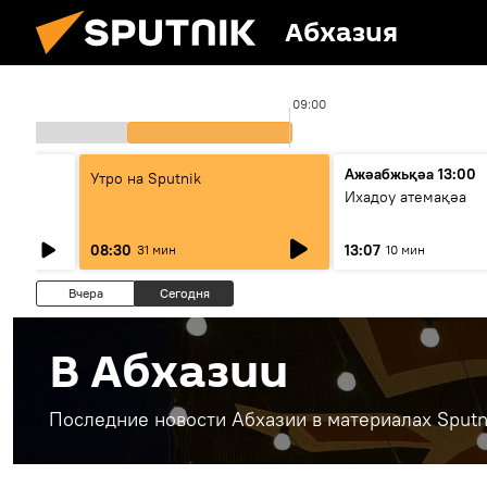
Абхазия
09:00
Ажәабжьқәа 13:00
Утро на Sputnik
Ихадоу атемақәа
08:30
13:07
31 мин
10 мин
Вчера
Сегодня
В Абхазии
Последние новости Абхазии в материалах Sputn