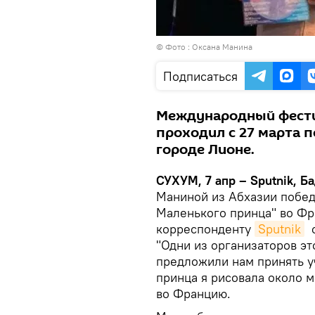
© Фото : Оксана Манина
Подписаться
Международный фести
проходил с 27 марта п
городе Лионе.
СУХУМ, 7 апр – Sputnik, Б
Маниной из Абхазии побед
Маленького принца" во Фра
корреспонденту
Sputnik
с
"Одни из организаторов э
предложили нам принять у
принца я рисовала около ме
во Францию.