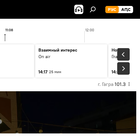
РУС
АԤС
11:08
12:00
Взаимный интерес
Новости 14.3
On air
Главные темы
14:17
14:33
25 мин
10 мин
г. Гагра
101.3