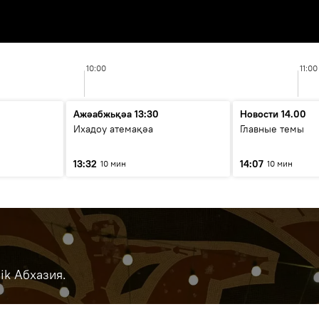
10:00
11:00
Ажәабжьқәа 13:30
Новости 14.00
Ихадоу атемақәа
Главные темы
13:32
14:07
10 мин
10 мин
ik Абхазия.