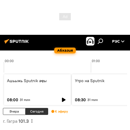
РУС
Абхазия
00:00
01:00
Ашьыжь Sputnik аҿы
Утро на Sputnik
08:00
08:30
31 мин
31 мин
Вчера
Сегодня
К эфиру
г. Гагра
101.3