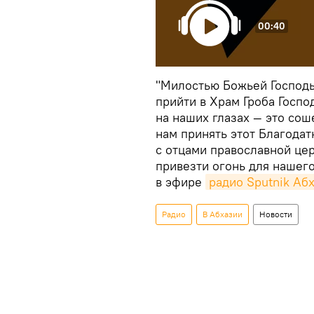
00:40
"Милостью Божьей Господь
прийти в Храм Гроба Госпо
на наших глазах — это сош
нам принять этот Благодат
с отцами православной цер
привезти огонь для нашего
в эфире
радио Sputnik Аб
Радио
В Абхазии
Новости