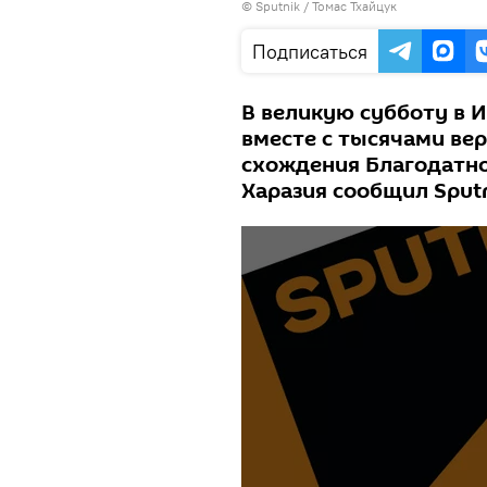
© Sputnik / Томас Тхайцук
Подписаться
В великую субботу в 
вместе с тысячами ве
схождения Благодатно
Харазия сообщил Sputn