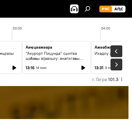
РУС
АԤС
03:00
04:00
Аиҿцәажәара
Ажәабжьқәа 13:30
ыжьразы
"Акурорт Пицунда" сынтәа
Ихадоу атемақәа
шаҟаҩы аҭаахьоу: анапхгаҩы
ицәажәара
13:16
13:31
14 мин
3 мин
г. Гагра
101.3