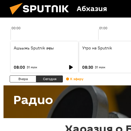
Абхазия
00:00
01:00
Ашьыжь Sputnik аҿы
Утро на Sputnik
08:00
08:30
31 мин
31 мин
Вчера
Сегодня
К эфиру
Радио
Харазия о 