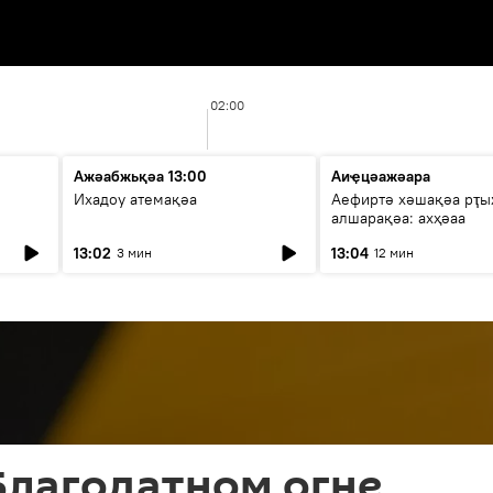
02:00
Ажәабжьқәа 13:00
Аиҿцәажәара
Ихадоу атемақәа
Аефиртә хәшақәа рҭ
алшарақәа: ахҳәаа
13:02
13:04
3 мин
12 мин
Благодатном огне