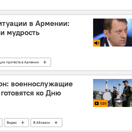
итуации в Армении:
и мудрость
ции протеста в Армении
сон: военнослужащие
 готовятся ко Дню
1:20
Видео
В Абхазии