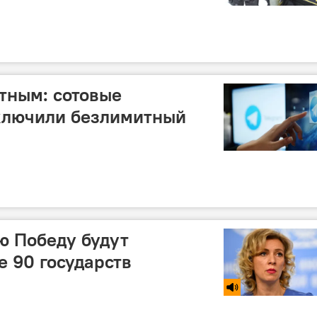
атным: сотовые
ключили безлимитный
ю Победу будут
е 90 государств