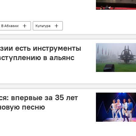
В Абхазии
Культура
узии есть инструменты
 вступлению в альянс
я: впервые за 35 лет
новую песню