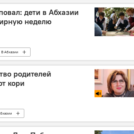
повал: дети в Абхазии
ирную неделю
В Абхазии
тво родителей
от кори
Абхазии