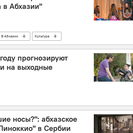
а в Абхазии"
В Абхазии
Культура
году прогнозируют
и на выходные
шие носы?": абхазское
Пиноккио" в Сербии