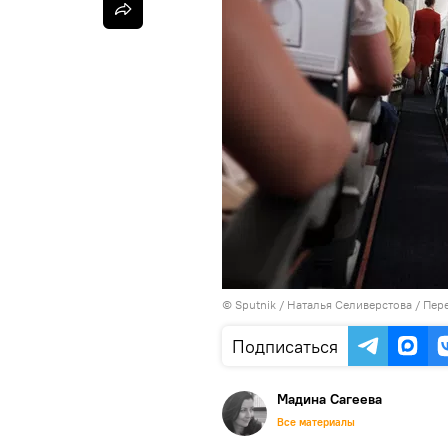
© Sputnik / Наталья Селиверстова
/
Пере
Подписаться
Мадина Сагеева
Все материалы