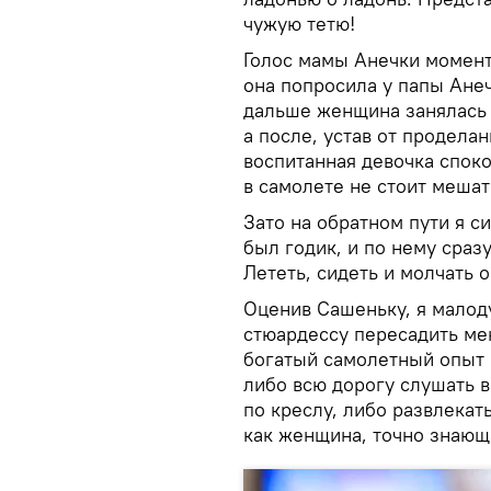
чужую тетю!
Голос мамы Анечки момент
она попросила у папы Анеч
дальше женщина занялась 
а после, устав от продела
воспитанная девочка споко
в самолете не стоит меша
Зато на обратном пути я с
был годик, и по нему сраз
Лететь, сидеть и молчать 
Оценив Сашеньку, я малод
стюардессу пересадить ме
богатый самолетный опыт п
либо всю дорогу слушать 
по креслу, либо развлекат
как женщина, точно знающа