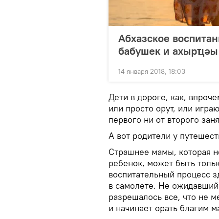
Абхазское воспитан
бабушек и ахырҵәы
14 января 2018, 18:03
Дети в дороге, как, впроче
или просто орут, или играю
первого ни от второго заня
А вот родители у путешес
Страшнее мамы, которая не
ребенок, может быть тольк
воспитательный процесс зд
в самолете. Не ожидавший 
разрешалось все, что не м
и начинает орать благим м