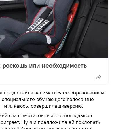
: роскошь или необходимость
а продолжила заниматься ее образованием.
го специального обучающего голоса мне
т" и я, каюсь, совершила диверсию.
кий с математикой, все же поглядывал
 поиграет. Ну я и предложила ей похлопать
авляете? Анечка потрогала в самолете