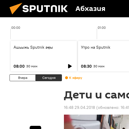
Абхазия
00:00
01:00
Ашьыжь Sputnik аҿы
Утро на Sputnik
08:00
08:30
30 мин
30 мин
Вчера
Сегодня
К эфиру
Дети и са
16:48 29.04.2018
(обновлено:
16:4