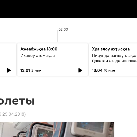
02:00
Ажәабжьқәа 13:00
Хра злоу ахҭысқәа
Ихадоу атемақәа
Пицунда иамшуп: ақа
ԥасатәи ахада ицәажә
13:01
13:04
2 мин
16 мин
молеты
9 29.04.2018
)