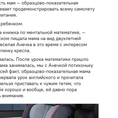
сть мам — образцово-показательная
певает продемонстрировать всему самолету
питания.
 ребенком.
а книжка по ментальной математике, —
ском пищала мама на вид двухлетней
еселая Анечка в это время с интересом
пинку кресла.
валась. После урока математики пришло
мама занималась, мы с Анечкой потихоньку
 сей факт, образцово-показательная мама
рервала урок английского и прочитала
нельзя приставать к чужим тетям, что
бя хорошо и вообще, ей давно пора
ь внимание.