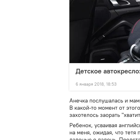
Детское автокресло
6 января 2018, 18:53
Анечка послушалась и мам
В какой-то момент от это
захотелось заорать "хвати
Ребенок, усваивая английс
на меня, ожидая, что тетя
ладонью о ладонь. Предст