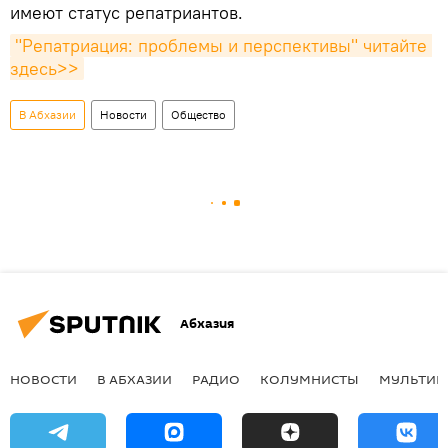
имеют статус репатриантов.
"Репатриация: проблемы и перспективы" читайте 
здесь>>
В Абхазии
Новости
Общество
Абхазия
НОВОСТИ
В АБХАЗИИ
РАДИО
КОЛУМНИСТЫ
МУЛЬТИМ