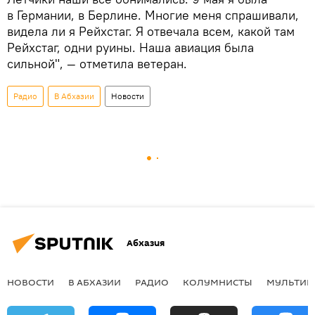
в Германии, в Берлине. Многие меня спрашивали,
видела ли я Рейхстаг. Я отвечала всем, какой там
Рейхстаг, одни руины. Наша авиация была
сильной", — отметила ветеран.
Радио
В Абхазии
Новости
Абхазия
НОВОСТИ
В АБХАЗИИ
РАДИО
КОЛУМНИСТЫ
МУЛЬТИМ