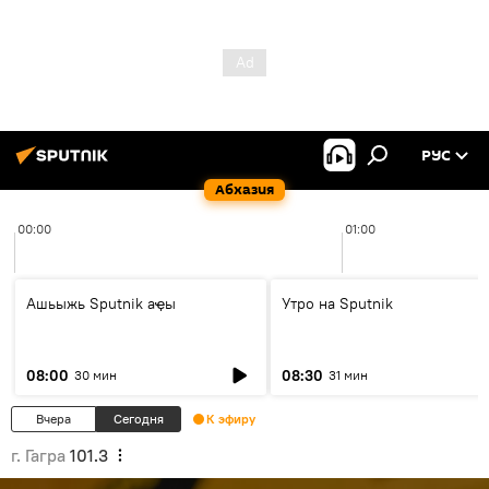
РУС
Абхазия
00:00
01:00
Ашьыжь Sputnik аҿы
Утро на Sputnik
08:00
08:30
30 мин
31 мин
Вчера
Сегодня
К эфиру
г. Гагра
101.3