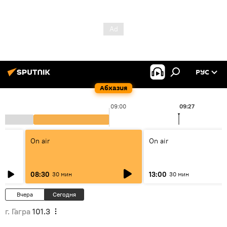
РУС
Абхазия
09:00
09:27
On air
On air
08:30
13:00
30 мин
30 мин
Вчера
Сегодня
г. Гагра
101.3