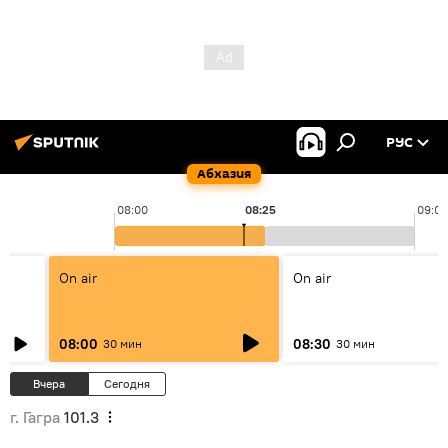
РУС
Абхазия
08:00
08:25
09:00
On air
On air
08:00
08:30
30 мин
30 мин
Вчера
Сегодня
г. Гагра
101.3