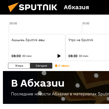
Абхазия
00:00
01:00
Ашьыжь Sputnik аҿы
Утро на Sputnik
08:00
08:30
30 мин
30 мин
Вчера
Сегодня
К эфиру
В Абхазии
Последние новости Абхазии в материалах Sputn