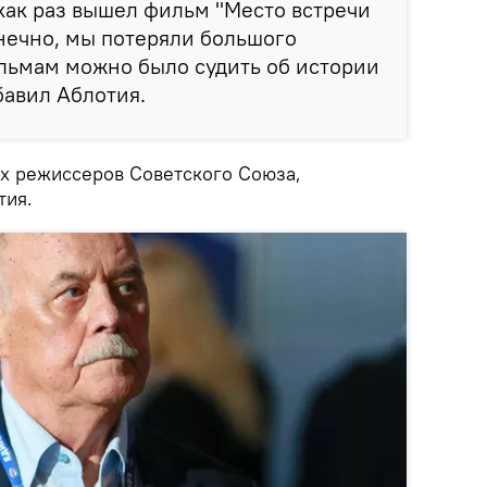
 как раз вышел фильм "Место встречи
нечно, мы потеряли большого
льмам можно было судить об истории
бавил Аблотия.
их режиссеров Советского Союза,
тия.