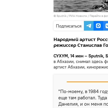
© Sputnik / РИА Новости
/
Перейти в фо
Подписаться
Народный артист Росс
режиссер Станислав Го
СУХУМ, 14 июн – Sputnik, 
в Абхазии, снимал здесь 
артист Абхазии, кинорежи
"По-моему, в 1984 год
еще там работал. Туд
Данелия, и он меня п