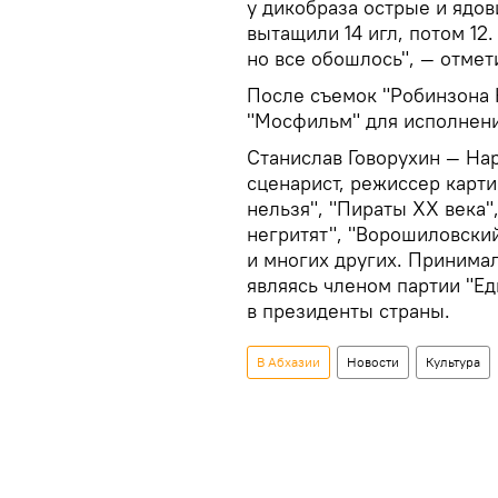
у дикобраза острые и ядов
вытащили 14 игл, потом 12.
но все обошлось", — отмет
После съемок "Робинзона К
"Мосфильм" для исполнени
Станислав Говорухин — На
сценарист, режиссер карти
нельзя", "Пираты XX века",
негритят", "Ворошиловски
и многих других. Принимал
являясь членом партии "Ед
в президенты страны.
В Абхазии
Новости
Культура