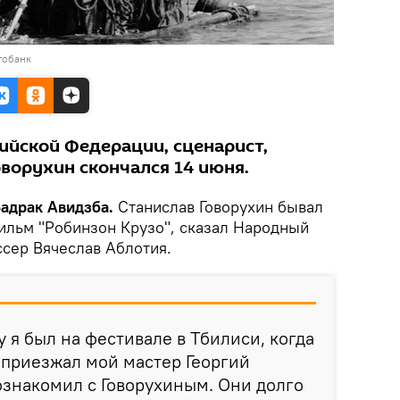
тобанк
ийской Федерации, сценарист,
ворухин скончался 14 июня.
Бадрак Авидзба.
Станислав Говорухин бывал
фильм "Робинзон Крузо", сказал Народный
ссер Вячеслав Аблотия.
у я был на фестивале в Тбилиси, когда
а приезжал мой мастер Георгий
ознакомил с Говорухиным. Они долго