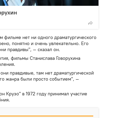
орухин
ом фильме нет ни одного драматургического
оено, понятно и очень увлекательно. Его
ни правдивы", — сказал он.
тия, фильмы Станислава Говорухина
оления.
 они правдивые, там нет драматургической
го жанра были просто событием", —
н Крузо" в 1972 году принимал участие
бния.