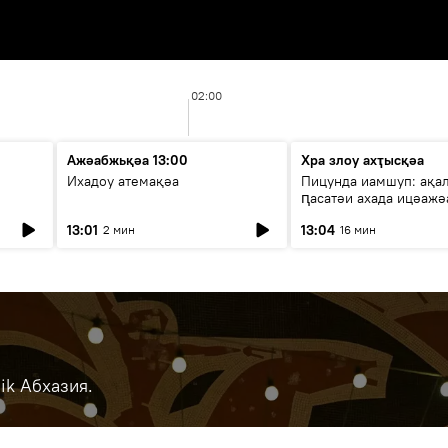
02:00
Ажәабжьқәа 13:00
Хра злоу ахҭысқәа
Ихадоу атемақәа
Пицунда иамшуп: ақа
ԥасатәи ахада ицәажә
13:01
13:04
2 мин
16 мин
ik Абхазия.