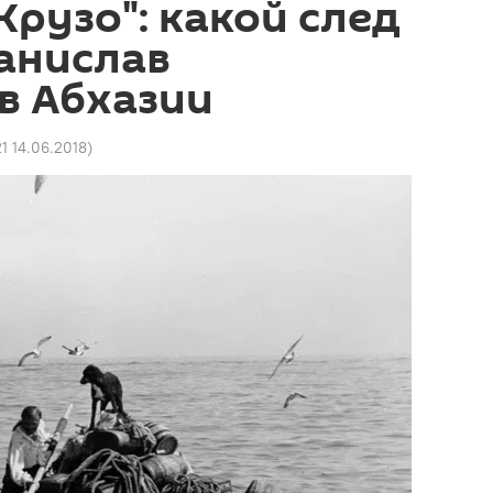
Крузо": какой след
анислав
в Абхазии
1 14.06.2018
)