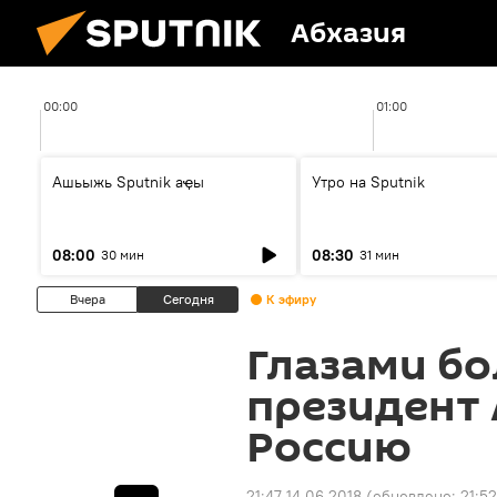
Абхазия
00:00
01:00
Ашьыжь Sputnik аҿы
Утро на Sputnik
08:00
08:30
30 мин
31 мин
Вчера
Сегодня
К эфиру
Глазами б
президент 
Россию
21:47 14.06.2018
(обновлено:
21:52