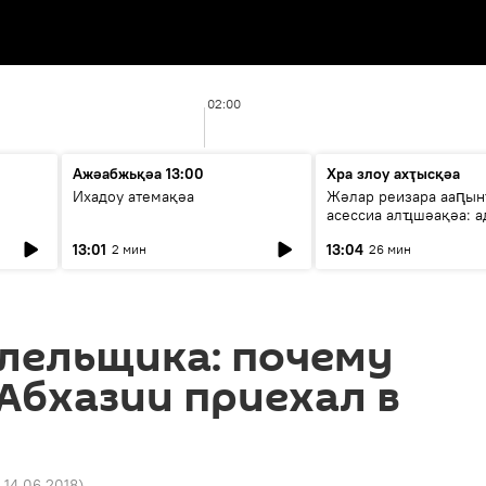
02:00
Ажәабжьқәа 13:00
Хра злоу ахҭысқәа
Ихадоу атемақәа
Жәлар реизара ааԥын
асессиа алҵшәақәа: а
ицәажәара
13:01
13:04
2 мин
26 мин
олельщика: почему
Абхазии приехал в
 14.06.2018
)