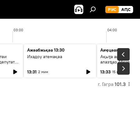
РУС
АԤС
03:00
04:00
Ажәабжьқәа 13:30
Аиҿцәажәара
тәи
Ихадоу атемақәа
Ақыҭа ацхрааразы 
депутат
алазҵаз Абӷархықә
адепутат ицәажәар
13:31
13:33
2 мин
15 мин
г. Гагра
101.3