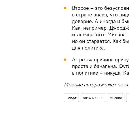
Второе – это безуслов
в стране знают, что ли
доверие. А иногда и б
Как, например, Джордж
итальянского "Милана".
но он старается. Как б
для политика.
А третья причина прис
проста и банальна. Фут
в политике – никуда. Ка
Мнение автора может не со
Спорт
ФИФА-2018
Мнение