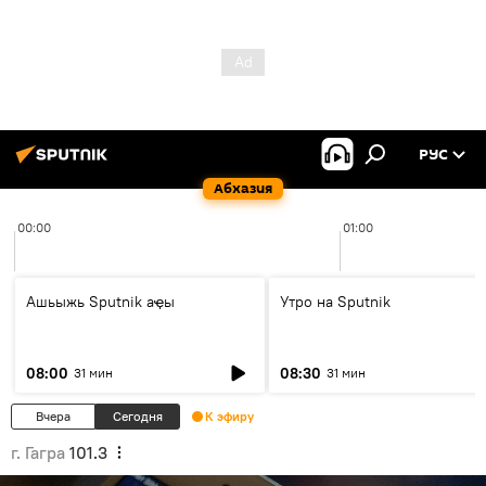
РУС
Абхазия
00:00
01:00
Ашьыжь Sputnik аҿы
Утро на Sputnik
08:00
08:30
31 мин
31 мин
Вчера
Сегодня
К эфиру
г. Гагра
101.3