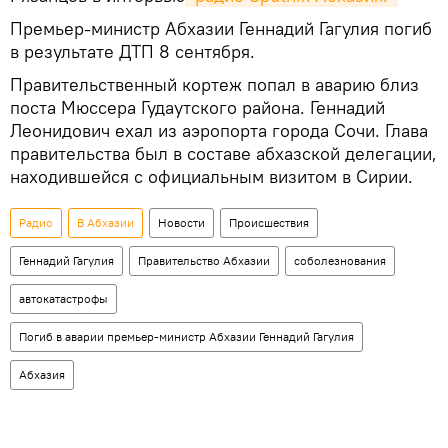
Премьер-министр Абхазии Геннадий Гагулия погиб
в результате ДТП 8 сентября.
Правительственный кортеж попал в аварию близ
поста Мюссера Гудаутского района. Геннадий
Леонидович ехал из аэропорта города Сочи. Глава
правительства был в составе абхазской делегации,
находившейся с официальным визитом в Сирии.
Радио
В Абхазии
Новости
Происшествия
Геннадий Гагулия
Правительство Абхазии
соболезнования
автокатастрофы
Погиб в аварии премьер-министр Абхазии Геннадий Гагулия
Абхазия