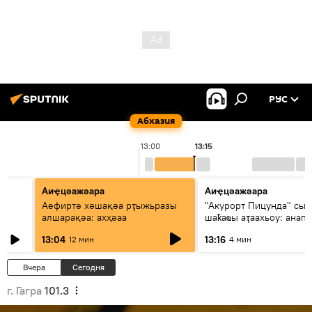
РУС
Абхазия
13:00
13:15
Аиҿцәажәара
Аиҿцәажәара
Аефиртә хәшақәа рҭыжьразы
"Акурорт Пицунда" сын
алшарақәа: ахҳәаа
шаҟаҩы аҭаахьоу: анап
ицәажәара
13:04
13:16
12 мин
4 мин
Вчера
Сегодня
г. Гагра
101.3