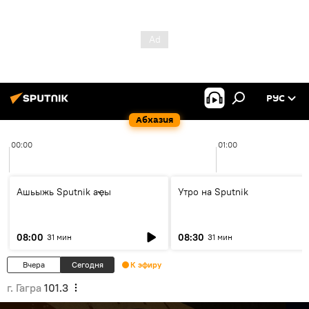
РУС
Абхазия
00:00
01:00
Ашьыжь Sputnik аҿы
Утро на Sputnik
08:00
08:30
31 мин
31 мин
Вчера
Сегодня
К эфиру
г. Гагра
101.3