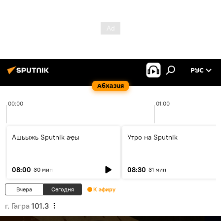
РУС
Абхазия
00:00
01:00
Ашьыжь Sputnik аҿы
Утро на Sputnik
08:00
08:30
30 мин
31 мин
Вчера
Сегодня
К эфиру
г. Гагра
101.3