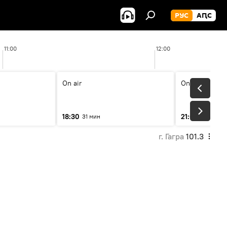
РУС
АԤС
11:00
12:00
On air
On air
18:30
21:00
31 мин
31 мин
г. Гагра
101.3