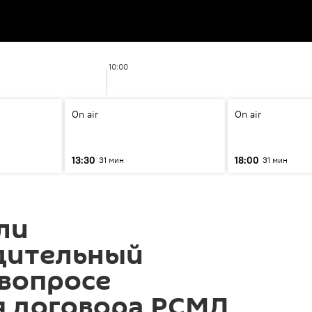
10:00
On air
On air
13:30
18:00
31 мин
31 мин
ли
дительный
 вопросе
я договора РСМД