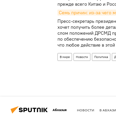
прежде всего Китаю и Рос
Семь причин: из-за чего
Пресс-секретарь президен
хочет получить более дета
слом положений ДРСМД пр
по обеспечению безопасно
что любое действие в этой
В мире
Новости
Политика
Д
Абхазия
НОВОСТИ
В АБХАЗ