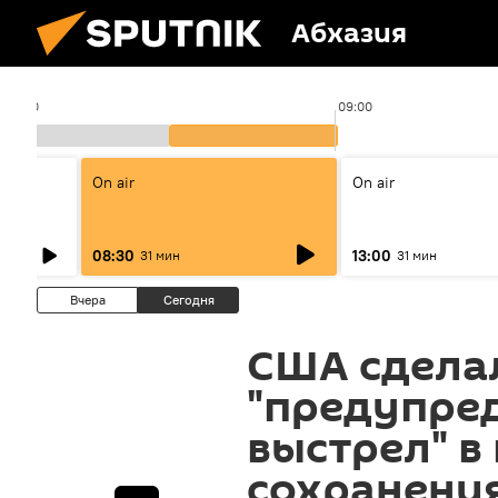
Абхазия
08:00
09:00
On air
On air
08:30
13:00
31 мин
31 мин
Вчера
Сегодня
США сдела
"предупре
выстрел" в
сохранени