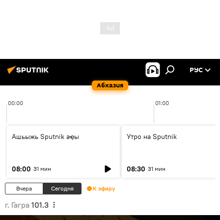
РУС
Абхазия
00:00
01:00
Ашьыжь Sputnik аҿы
Утро на Sputnik
08:00
08:30
31 мин
31 мин
Вчера
Сегодня
К эфиру
г. Гагра
101.3