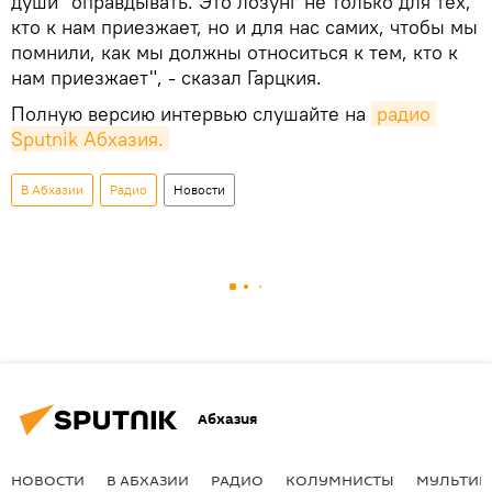
души" оправдывать. Это лозунг не только для тех,
кто к нам приезжает, но и для нас самих, чтобы мы
помнили, как мы должны относиться к тем, кто к
нам приезжает", - сказал Гарцкия.
Полную версию интервью слушайте на
радио 
Sputnik Абхазия.
В Абхазии
Радио
Новости
Абхазия
НОВОСТИ
В АБХАЗИИ
РАДИО
КОЛУМНИСТЫ
МУЛЬТИМ