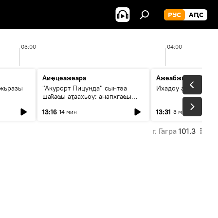
РУС
АԤС
03:00
04:00
Аиҿцәажәара
Ажәабжьқәа 13:30
ыжьразы
"Акурорт Пицунда" сынтәа
Ихадоу атемақәа
шаҟаҩы аҭаахьоу: анапхгаҩы
ицәажәара
13:16
13:31
14 мин
3 мин
г. Гагра
101.3