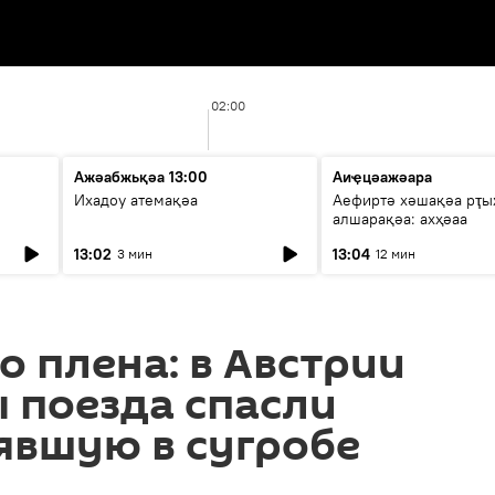
02:00
Ажәабжьқәа 13:00
Аиҿцәажәара
Ихадоу атемақәа
Аефиртә хәшақәа рҭ
алшарақәа: ахҳәаа
13:02
13:04
3 мин
12 мин
о плена: в Австрии
 поезда спасли
рявшую в сугробе