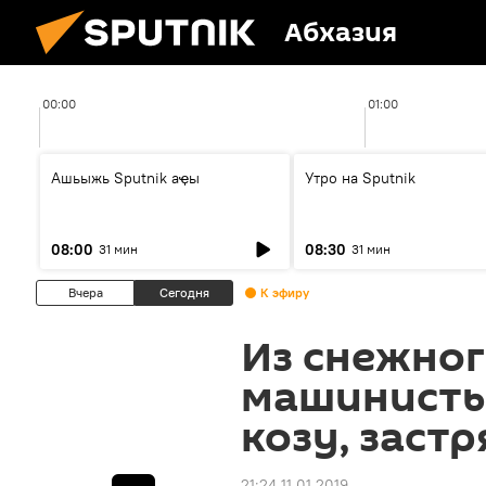
Абхазия
00:00
01:00
Ашьыжь Sputnik аҿы
Утро на Sputnik
08:00
08:30
31 мин
31 мин
Вчера
Сегодня
К эфиру
Из снежног
машинисты
козу, заст
21:24 11.01.2019