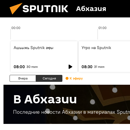
Абхазия
00:00
01:00
Ашьыжь Sputnik аҿы
Утро на Sputnik
08:00
08:30
30 мин
31 мин
Вчера
Сегодня
К эфиру
В Абхазии
Последние новости Абхазии в материалах Sputn