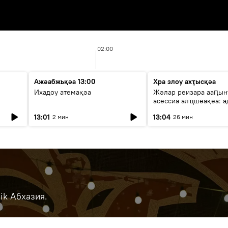
02:00
Ажәабжьқәа 13:00
Хра злоу ахҭысқәа
Ихадоу атемақәа
Жәлар реизара ааԥын
асессиа алҵшәақәа: а
ицәажәара
13:01
13:04
2 мин
26 мин
ik Абхазия.