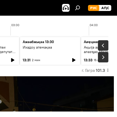
РУС
АԤС
03:00
04:00
Ажәабжьқәа 13:30
Аиҿцәажәара
тәи
Ихадоу атемақәа
Ақыҭа ацхрааразы 
депутат
алазҵаз Абӷархықә
адепутат ицәажәар
13:31
13:33
2 мин
15 мин
г. Гагра
101.3