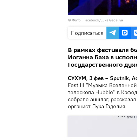
© Фото :
Facebook/Luka Gadeliya
Подписаться
В рамках фестиваля б
Иоганна Баха в исполн
Государственного духо
СУХУМ, 3 фев – Sputnik, А
Fest III "Музыка Вселенно
телескопа Hubble" в Кафе
собрало аншлаг, рассказал
органист Лука Гаделия.