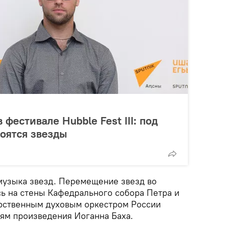
 фестивале Hubble Fest III: под
роятся звезды
 музыка звезд. Перемещение звезд во
ь на стены Кафедрального собора Петра и
арственным духовым оркестром России
лям произведения Иоганна Баха.