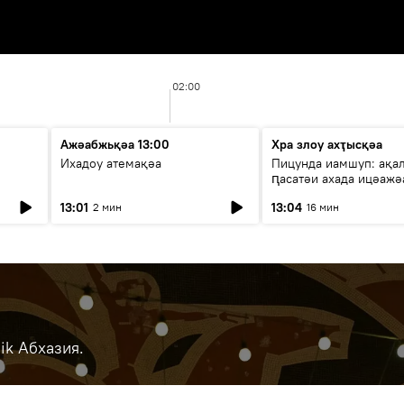
02:00
Ажәабжьқәа 13:00
Хра злоу ахҭысқәа
Ихадоу атемақәа
Пицунда иамшуп: ақа
ԥасатәи ахада ицәажә
13:01
13:04
2 мин
16 мин
ik Абхазия.