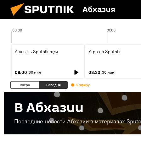
Абхазия
00:00
01:00
Ашьыжь Sputnik аҿы
Утро на Sputnik
08:00
08:30
30 мин
30 мин
Вчера
Сегодня
К эфиру
В Абхазии
Последние новости Абхазии в материалах Sputn