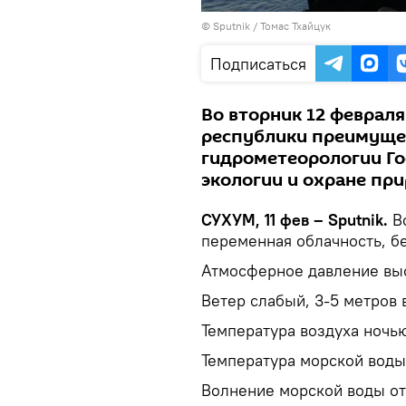
© Sputnik / Томас Тхайцук
Подписаться
Во вторник 12 феврал
республики преимущес
гидрометеорологии Го
экологии и охране пр
СУХУМ, 11 фев – Sputnik.
Во
переменная облачность, бе
Атмосферное давление выс
Ветер слабый, 3-5 метров 
Температура воздуха ночью
Температура морской воды
Волнение морской воды от 