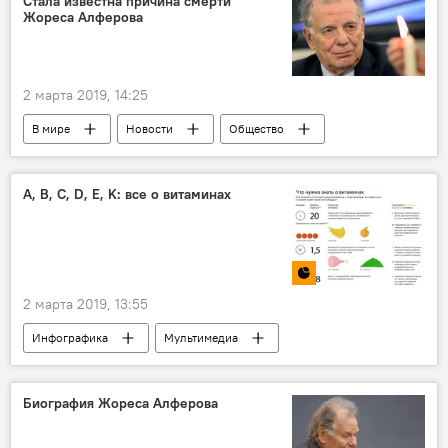
Стала известна причина смерти
Жореса Алферова
2 марта 2019, 14:25
В мире
Новости
Общество
Происшествия
Жорес Алферов
A, B, C, D, E, K: все о витаминах
2 марта 2019, 13:55
Инфографика
Мультимедиа
Общество
витамины
Биография Жореса Алферова