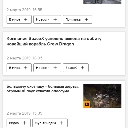
2 марта 2019, 16:55
В мире
Новости
Политика
Происшествия
ЛНР
Компания SpaceX успешно вывела на орбиту
новейший корабль Crew Dragon
2 марта 2019, 16:05
В мире
Новости
SpaceX
Элон Маск
Большому охотнику - большая жертва:
огромный паук схватил опоссума
2 марта 2019, 15:35
Видео
Мультимедиа