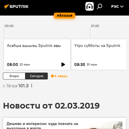
РУС
Абхазия
00:00
01:00
Асабша ашьыжь Sputnik аҿы
Утро субботы на Sputnik
08:00
08:30
31 мин
31 мин
Вчера
Сегодня
К эфиру
г. Гагра
101.3
Новости от 02.03.2019
Дешево и интересно: куда поехать на
выходные в марте