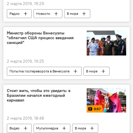
2 марта 2019, 19:29
Радио
Новости
В мире
Подкасты РИА
Министр обороны Венесуэлы
"облегчил США процесс введения
санкций"
2 марта 2019, 19:25
Попытка госпереворота в Венесуэле
В мире
Политика
Венесуэла
Стоит жить, чтобы это увидеть: в
Бразилии начался ежегодный
карнавал
0:57
2 марта 2019, 18:48
Видео
Мультимедиа
В мире