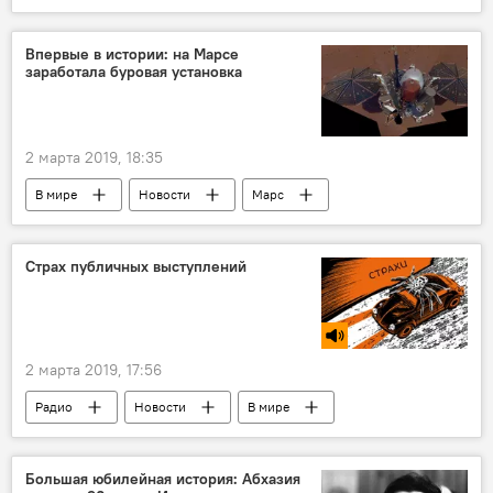
Общество
Карнавал в Рио-де-Жанейро
Впервые в истории: на Марсе
заработала буровая установка
2 марта 2019, 18:35
В мире
Новости
Марс
Страх публичных выступлений
2 марта 2019, 17:56
Радио
Новости
В мире
Подкасты РИА
Большая юбилейная история: Абхазия