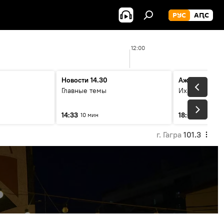
РУС
АԤС
12:00
Новости 14.30
Ажәабжьқәа
Главные темы
Ихадоу атема
14:33
18:06
10 мин
10 мин
г. Гагра
101.3