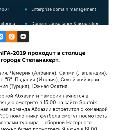
IFA-2019 проходит в столице
 городе Степанакерт.
зия, Чамерия (Албания), Сапми (Лапландия),
е "Б": Падания (Италия), Секейский край
ния (Турция), Южная Осетия.
орной Абхазии и Чамерии начнется в
ляцию смотрите в 15:00 на сайте Sputnik
ьная команда Абхазии встретится с командой
 17:00 поклонники футбола смогут посмотреть
зяевами турнира – сборной Нагорного
можно будет посмотреть 9 июня в 19:00.