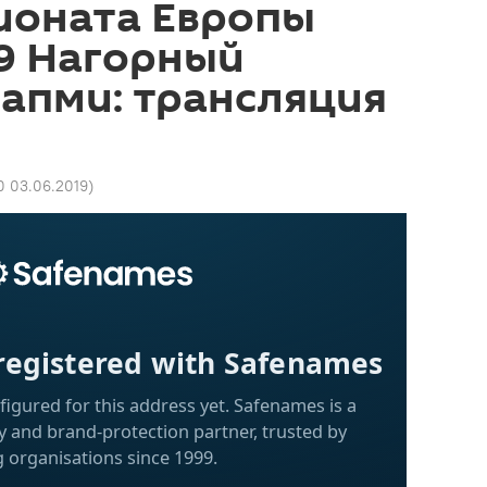
ионата Европы
9 Нагорный
Сапми: трансляция
0 03.06.2019
)