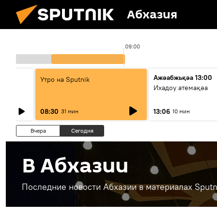
Абхазия
09:00
Ажәабжьқәа 13:00
Утро на Sputnik
Ихадоу атемақәа
08:30
13:06
31 мин
10 мин
Вчера
Сегодня
В Абхазии
Последние новости Абхазии в материалах Sputn