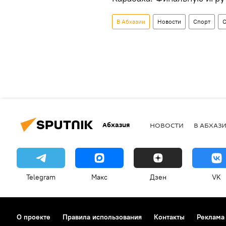
В Абхазии
Новости
Спорт
C
Абхазия
НОВОСТИ
В АБХАЗ
Telegram
Макс
Дзен
VK
О проекте
Правила использования
Контакты
Реклама