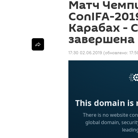
Матч Чемп
ConIFA-201
Карабах - 
завершена
17:30 02.06.2019
(обновлено:
17:5