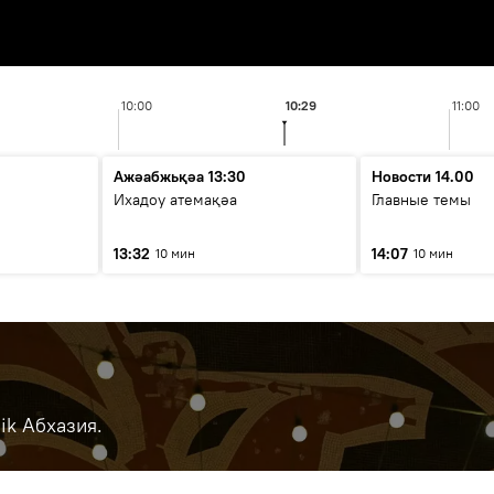
10:00
10:29
11:00
Ажәабжьқәа 13:30
Новости 14.00
Ихадоу атемақәа
Главные темы
13:32
14:07
10 мин
10 мин
ik Абхазия.