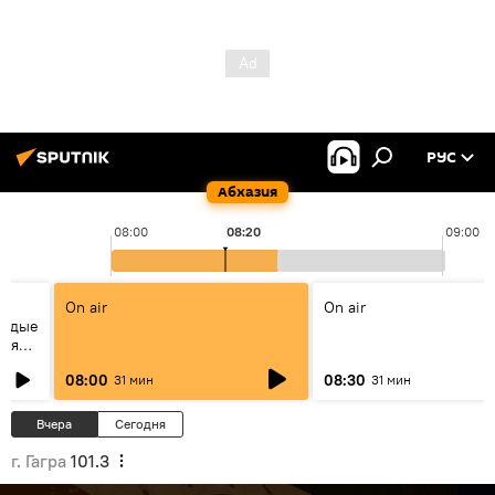
РУС
Абхазия
08:00
08:20
09:00
On air
On air
лодые
тся
08:00
08:30
31 мин
31 мин
Вчера
Сегодня
г. Гагра
101.3