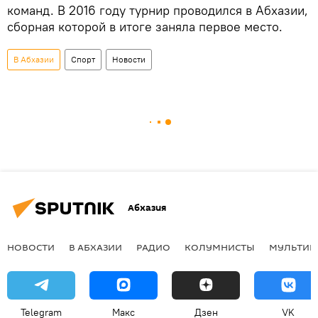
команд. В 2016 году турнир проводился в Абхазии,
сборная которой в итоге заняла первое место.
В Абхазии
Спорт
Новости
Абхазия
НОВОСТИ
В АБХАЗИИ
РАДИО
КОЛУМНИСТЫ
МУЛЬТИМ
Telegram
Макс
Дзен
VK