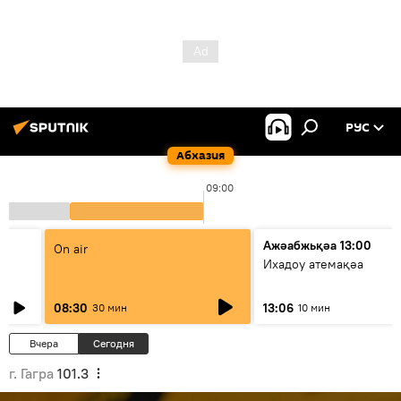
РУС
Абхазия
09:00
Ажәабжьқәа 13:00
On air
Ихадоу атемақәа
08:30
13:06
30 мин
10 мин
Вчера
Сегодня
г. Гагра
101.3