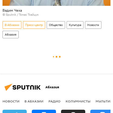
Вадим Чеха
© Sputnik / Томас Тхайцук
В Абхазии
Пресс-центр
Общество
Культура
Новости
Абхазия
Абхазия
НОВОСТИ
В АБХАЗИИ
РАДИО
КОЛУМНИСТЫ
МУЛЬТИМ