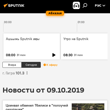
РУС
Абхазия
00:00
01:00
Ашьыжь Sputnik аҿы
Утро на Sputnik
08:00
08:30
31 мин
31 мин
Вчера
Сегодня
К эфиру
г. Гагра
101.3
Новости от 09.10.2019
Цхинвал обвинил Тбилиси в "ползучей
оккупации"