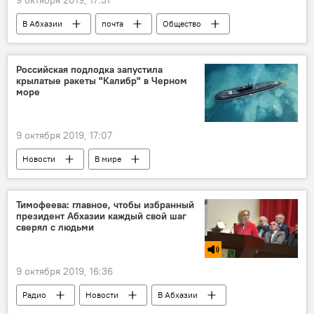
В Абхазии
почта
Общество
Российская подлодка запустила
крылатые ракеты "Калибр" в Черном
море
9 октября 2019, 17:07
Новости
В мире
Тимофеева: главное, чтобы избранный
президент Абхазии каждый свой шаг
сверял с людьми
9 октября 2019, 16:36
Радио
Новости
В Абхазии