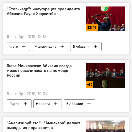
"Стоп-кадр": инаугурация президента
Абхазии Рауля Хаджимба
15
9 октября 2019, 19:13
Фото
Мультимедиа
В Абхазии
Общество
Глава Минкавказа: Абхазия всегда
может рассчитывать на помощь
России
9 октября 2019, 19:01
Радио
Новости
В Абхазии
"Анализируй это!": "Амцахара" делает
выводы из поражения в