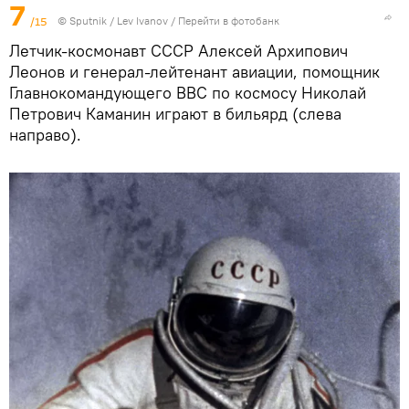
7
/15
© Sputnik / Lev Ivanov
/
Перейти в фотобанк
Летчик-космонавт СССР Алексей Архипович
Леонов и генерал-лейтенант авиации, помощник
Главнокомандующего ВВС по космосу Николай
Петрович Каманин играют в бильярд (слева
направо).