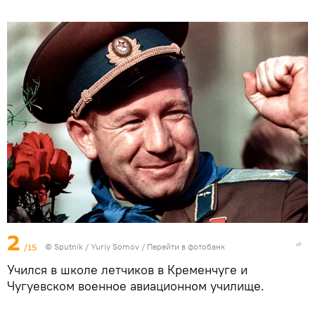
2
/15
© Sputnik / Yuriy Somov
/
Перейти в фотобанк
Учился в школе летчиков в Кременчуге и
Чугуевском военное авиационном училище.