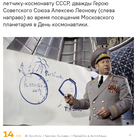
летчику-космонавту СССР, дважды Герою
Советского Союза Алексею Леонову (слева
направо) во время посещения Московского
планетария в День космонавтики.
14
/15
© Sputnik / Sergey Guneev
/
Перейти в фотобанк