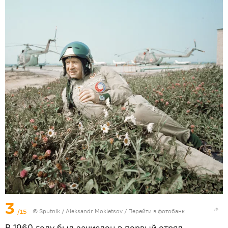
3
/15
© Sputnik / Aleksandr Mokletsov
/
Перейти в фотобанк
В 1960 году был зачислен в первый отряд