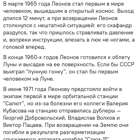
В марте 1965 года Леонов стал первым в мире
человеком, вышедшим в открытый космос. Выход
длился 12 минут, а при возвращении Леонов
столкнулся с нештатной ситуацией: его скафандр
раздулся, так что пришлось стравливать давление
и, вопреки инструкции, влезать в люк не ногами, а
головой вперед.
В конце 1960-х годов Леонов готовился к облету
Луны и высадке на ее поверхность. Если бы СССР
выиграл "лунную гонку", он стал бы первым
человеком на Луне.
В июне 1971 года Леонову предстояло войти в
экипаж первой в мире орбитальной станции
"Салют", но из-за болезни его коллеги Валерия
Кубасова на станцию отправились дублеры —
Георгий Добровольский, Владислав Волков и
Виктор Пацаев. При возвращении на Землю они
погибли в результате разгерметизации
спускаемого аппарата корабля "Союз-11".