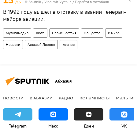
15
/15
© Sputnik / Vladimir Vyatkin
/
Перейти в фотобанк
В 1992 году вышел в отставку в звании генерал-
майора авиации.
Мультимедиа
Фото
Происшествия
Общество
В мире
Новости
Алексей Леонов
космос
Абхазия
НОВОСТИ
В АБХАЗИИ
РАДИО
КОЛУМНИСТЫ
МУЛЬТИМ
Telegram
Макс
Дзен
VK