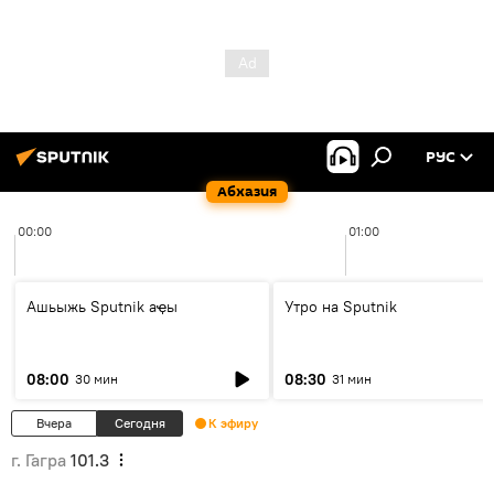
РУС
Абхазия
00:00
01:00
Ашьыжь Sputnik аҿы
Утро на Sputnik
08:00
08:30
30 мин
31 мин
Вчера
Сегодня
К эфиру
г. Гагра
101.3